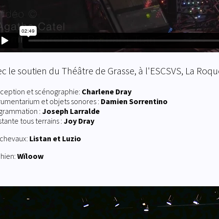
c le soutien du Théâtre de Grasse, à l'ESCSVS, La Roqu
ception et scénographie:
Charlene Dray
trumentarium et objets sonores :
Damien Sorrentino
grammation :
Joseph Larralde
stante tous terrains :
Joy Dray
 chevaux:
Listan
et Luzio
chien:
Wïloow